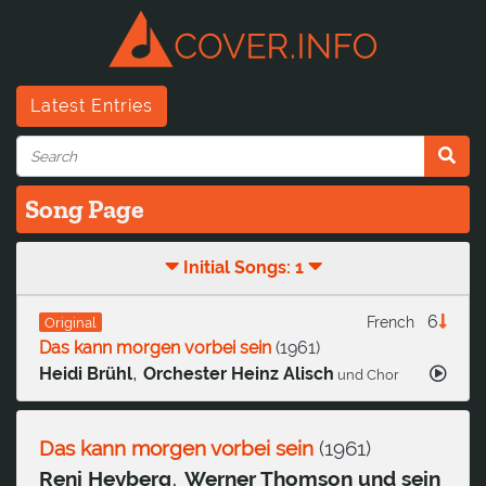
Latest Entries
Song Page
Initial Songs: 1
6
French
Original
Das kann morgen vorbei sein
(
1961
)
,
Heidi Brühl
Orchester Heinz Alisch
und Chor
Das kann morgen vorbei sein
(
1961
)
,
Reni Heyberg
Werner Thomson und sein