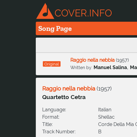
Song Page
Raggio nella nebbia
(
1957
)
Original
,
Manuel Salina
Ma
Written by:
Raggio nella nebbia
(
1957
)
Quartetto Cetra
Language:
Italian
Format:
Shellac
Title:
Corde Della Mia C
Track Number:
B