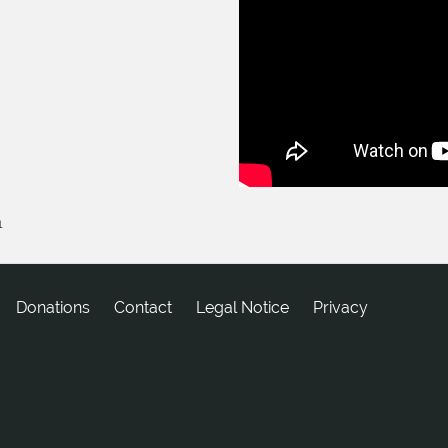
1
Donations
tcatnoC
Legal Notice
Privacy