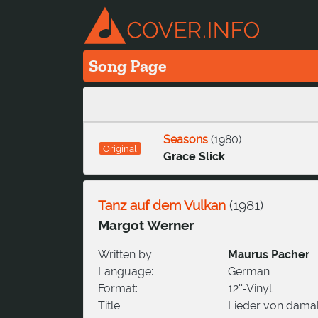
Song Page
Seasons
(
1980
)
Original
Grace Slick
Tanz auf dem Vulkan
(
1981
)
Margot Werner
Written by:
Maurus Pacher
Language:
German
Format:
12''-Vinyl
Title:
Lieder von damal