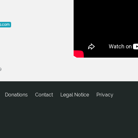
s.com
9
Donations
tcatnoC
Legal Notice
Privacy