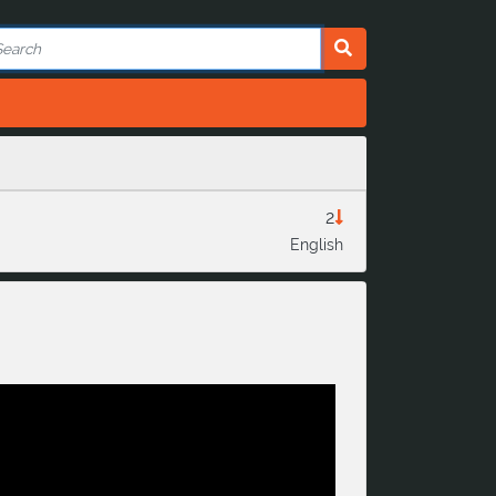
2
English