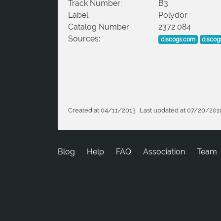
Track Number:
B3
Label:
Polydor
Catalog Number:
2372 084
Sources:
discogs.com
discog
Created at 04/11/2013
Last updated at 07/20/201
Blog
Help
FAQ
Association
Team