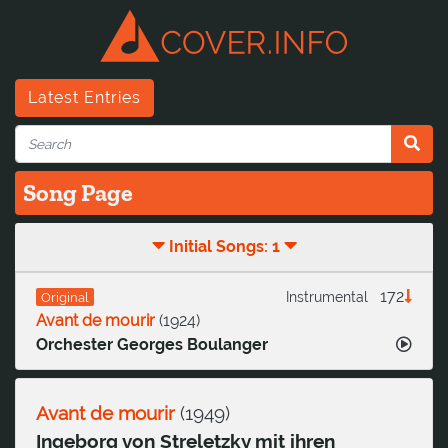
Latest Entries
Song Page
Initial Songs: 1
172
Instrumental
Original
Avant de mourir
(
1924
)
Orchester Georges Boulanger
Avant de mourir
(
1949
)
Ingeborg von Streletzky mit ihren