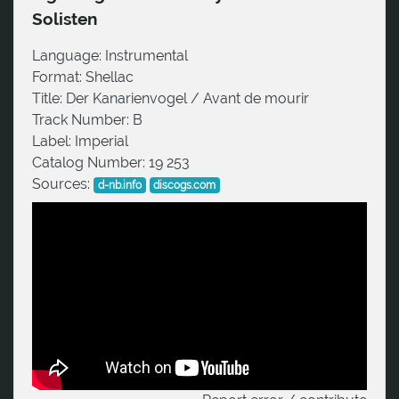
Solisten
Language:
Instrumental
Format:
Shellac
Title:
Der Kanarienvogel / Avant de mourir
Track Number:
B
Label:
Imperial
Catalog Number:
19 253
Sources:
d-nb.info
discogs.com