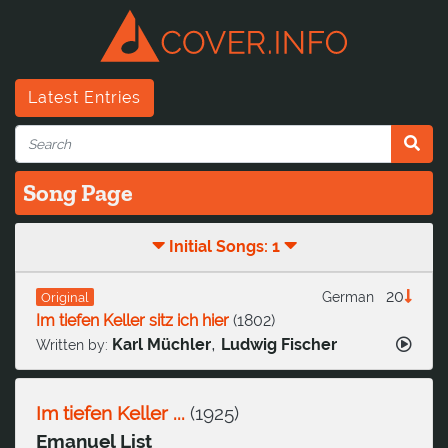
Latest Entries
Song Page
Initial Songs: 1
20
German
Original
Im tiefen Keller sitz ich hier
(
1802
)
,
Karl Müchler
Ludwig Fischer
Written by:
Im tiefen Keller ...
(
1925
)
Emanuel List