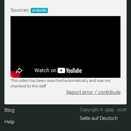
Sources:
d-nb.info
This video has been searched automatically and was not
checked by the staff.
Report error / contribute
Blog
Copyright © 1999 -
2026
Seite auf Deutsch
Help