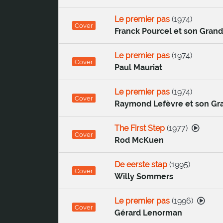
Le premier pas
(
1974
)
Cover
Franck Pourcel et son Grand
Le premier pas
(
1974
)
Cover
Paul Mauriat
Le premier pas
(
1974
)
Cover
Raymond Lefèvre et son Gr
The First Step
(
1977
)
Cover
Rod McKuen
De eerste stap
(
1995
)
Cover
Willy Sommers
Le premier pas
(
1996
)
Cover
Gérard Lenorman