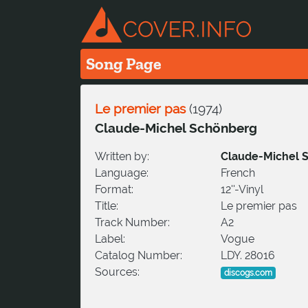
Song Page
Le premier pas
(
1974
)
Claude-Michel Schönberg
Written by:
Claude-Michel 
Language:
French
Format:
12''-Vinyl
Title:
Le premier pas
Track Number:
A2
Label:
Vogue
Catalog Number:
LDY. 28016
Sources:
discogs.com