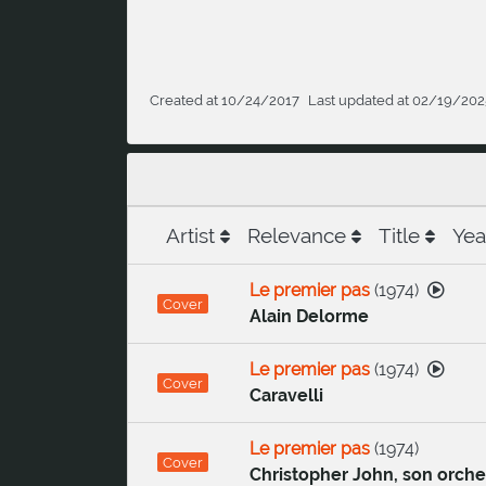
Created at 10/24/2017
Last updated at 02/19/202
Artist
Relevance
Title
Yea
Le premier pas
(
1974
)
Cover
Alain Delorme
Le premier pas
(
1974
)
Cover
Caravelli
Le premier pas
(
1974
)
Cover
Christopher John, son orche