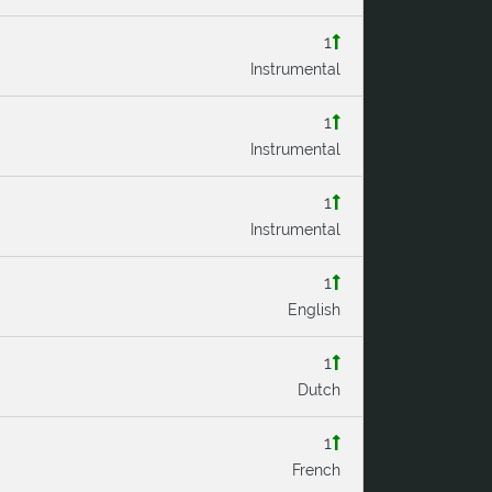
1
Instrumental
1
Instrumental
1
Instrumental
1
English
1
Dutch
1
French