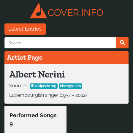
Latest Entries
Artist Page
Albert Nerini
Sources:
lb.wikipedia.org
discogs.com
Luxembourgish singer (1957 - 2022)
Performed Songs:
9