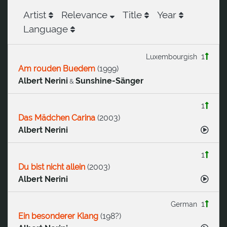
Artist
Relevance
Title
Year
Language
1
Luxembourgish
Am rouden Buedem
(
1999
)
Albert Nerini
Sunshine-Sänger
&
1
Das Mädchen Carina
(
2003
)
Albert Nerini
1
Du bist nicht allein
(
2003
)
Albert Nerini
1
German
Ein besonderer Klang
(
198?
)