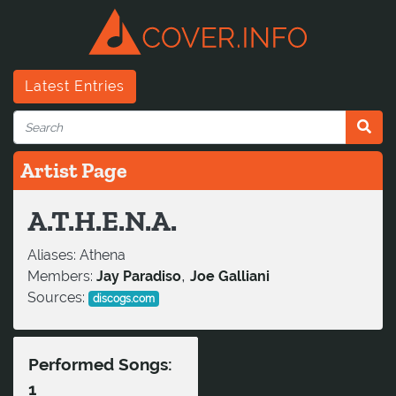
Latest Entries
Artist Page
A.T.H.E.N.A.
Aliases:
Athena
,
Members:
Jay Paradiso
Joe Galliani
Sources:
discogs.com
Performed Songs:
1