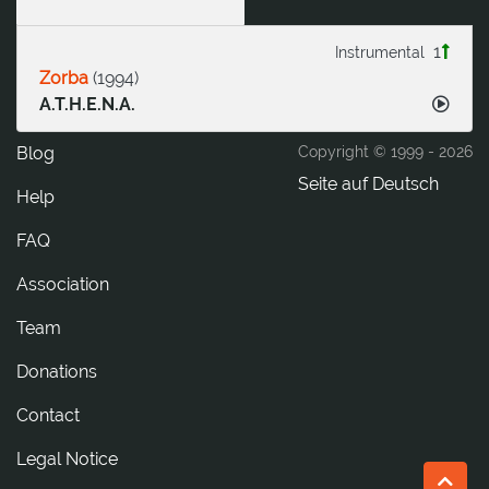
1
Instrumental
Zorba
(
1994
)
A.T.H.E.N.A.
Blog
Copyright © 1999 -
2026
Seite auf Deutsch
Help
FAQ
Association
Team
Donations
tcatnoC
Legal Notice