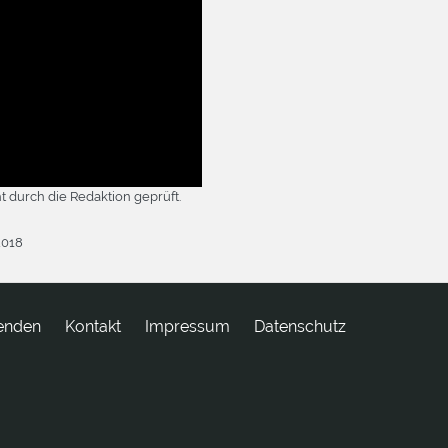
t durch die Redaktion geprüft.
2018
enden
tkatnoK
Impressum
Datenschutz