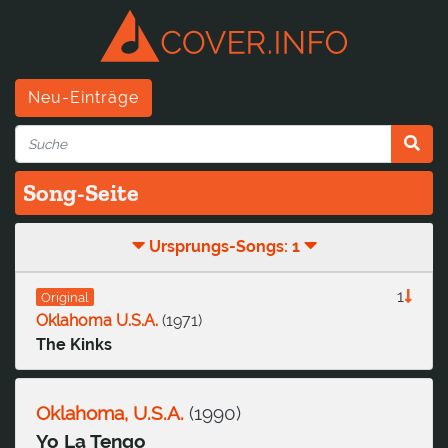
Neu-Einträge
Song-Seite
Ursprungs-Songs: 1
1
Original
Oklahoma U.S.A.
(
1971
)
The Kinks
Oklahoma, U.S.A.
(
1990
)
Yo La Tengo