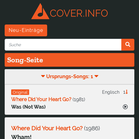
Neu-Einträge
Song-Seite
Ursprungs-Songs: 1
1
Englisch
Original
Where Did Your Heart Go?
(
1981
)
Was (Not Was)
Where Did Your Heart Go?
(
1986
)
Wham!