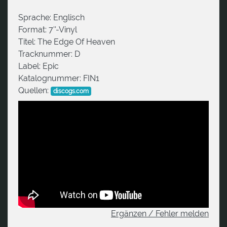
Sprache:
Englisch
Format:
7''-Vinyl
Titel:
The Edge Of Heaven
Tracknummer:
D
Label:
Epic
Katalognummer:
FIN1
Quellen:
discogs.com
Ergänzen / Fehler melden