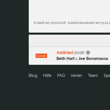
Erstellt am 19.02.2018
Zuletzt aktualisiert am 15.01
Addicted
(
2018
)
Cover
Beth Hart
Joe Bonamassa
&
Blog
Hilfe
FAQ
Verein
Team
Sp