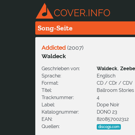
Song-Seite
Addicted
(
2007
)
Waldeck
,
Geschrieben von:
Waldeck
Zeeb
Sprache:
Englisch
Format:
CD / CDr / CDV
Titel:
Ballroom Stories
Tracknummer:
4
Label:
Dope Noir
Katalognummer:
DONO 23
EAN:
820857002312
Quellen:
discogs.com