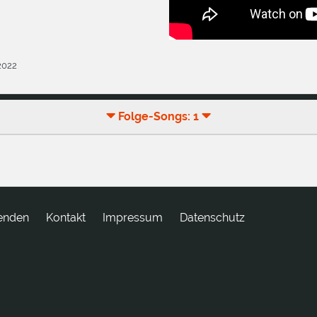
.2022
Folge-Songs: 1
enden
tkatnoK
Impressum
Datenschutz