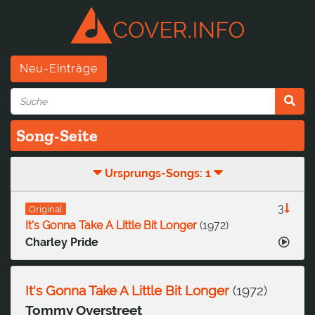
Neu-Einträge
Song-Seite
Ursprungs-Songs: 1
3
Original
It's Gonna Take A Little Bit Longer
(
1972
)
Charley Pride
It's Gonna Take A Little Bit Longer
(
1972
)
Tommy Overstreet