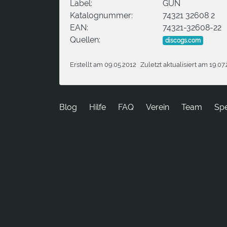
Label:
GUN
Katalognummer:
74321 32608 2
EAN:
74321-32608-22
Quellen:
discogs.com
Erstellt am 09.05.2012
Zuletzt aktualisiert am 19.07
Blog
Hilfe
FAQ
Verein
Team
Sp