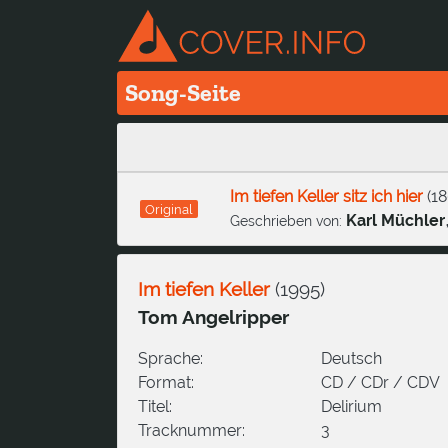
Song-Seite
Im tiefen Keller sitz ich hier
(
18
Original
Karl Müchler
Geschrieben von:
Im tiefen Keller
(
1995
)
Tom Angelripper
Sprache:
Deutsch
Format:
CD / CDr / CDV
Titel:
Delirium
Tracknummer:
3