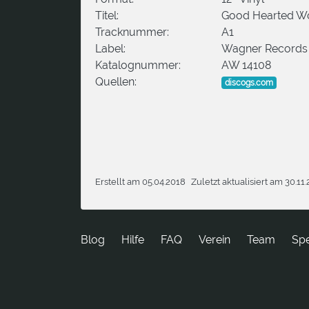
Titel:
Good Hearted 
Tracknummer:
A1
Label:
Wagner Records
Katalognummer:
AW 14108
Quellen:
discogs.com
Erstellt am 05.04.2018
Zuletzt aktualisiert am 30.11
Blog
Hilfe
FAQ
Verein
Team
Sp