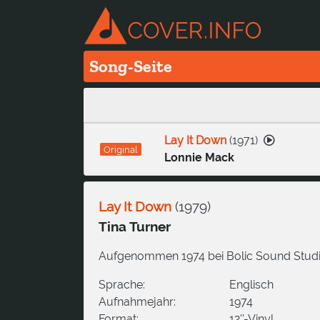
Song-Seite
Lay It Down
(
1971
)
Original
Lonnie Mack
Lay It Down
(
1979
)
Tina Turner
Aufgenommen 1974 bei Bolic Sound Studi
Sprache:
Englisch
Aufnahmejahr:
1974
Format:
12''-Vinyl