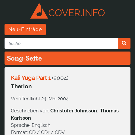
Neu-Einträge
Song-Seite
Kali Yuga Part 1
(
2004
)
Therion
Veröffentlicht 24. Mai 2004
,
Geschrieben von:
Christofer Johnsson
Thomas
Karlsson
Sprache:
Englisch
Format:
CD / CDr / CDV