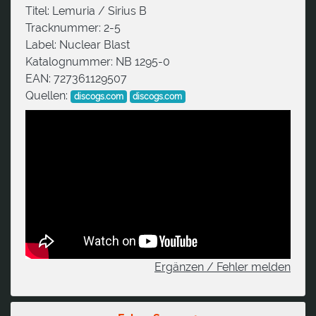
Titel:
Lemuria / Sirius B
Tracknummer:
2-5
Label:
Nuclear Blast
Katalognummer:
NB 1295-0
EAN:
727361129507
Quellen:
discogs.com
discogs.com
Ergänzen / Fehler melden