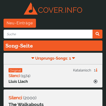
Neu-Einträge
Song-Seite
Ursprungs-Songs: 1
1
Katalanisch
Original
Silenci
(
1974
)
Lluís Llach
Silenci
(
2000
)
The Walkabouts