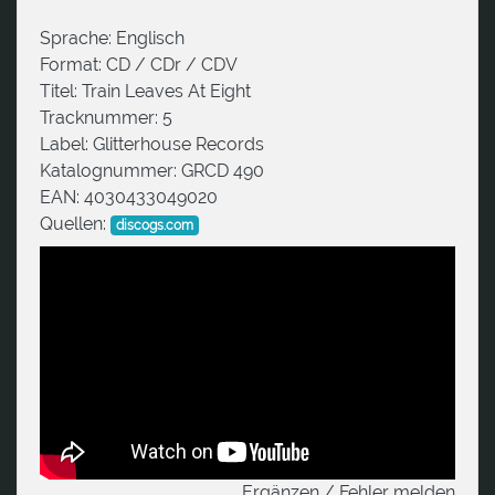
Sprache:
Englisch
Format:
CD / CDr / CDV
Titel:
Train Leaves At Eight
Tracknummer:
5
Label:
Glitterhouse Records
Katalognummer:
GRCD 490
EAN:
4030433049020
Quellen:
discogs.com
Ergänzen / Fehler melden