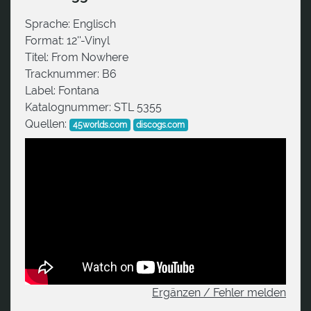
Sprache:
Englisch
Format:
12''-Vinyl
Titel:
From Nowhere
Tracknummer:
B6
Label:
Fontana
Katalognummer:
STL 5355
Quellen:
45worlds.com
discogs.com
Ergänzen / Fehler melden