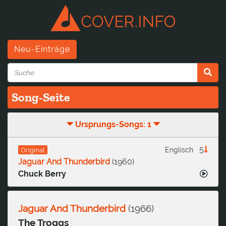
Neu-Einträge
Song-Seite
Ursprungs-Songs: 1
5
Englisch
Original
Jaguar And Thunderbird
(
1960
)
Chuck Berry
Jaguar And Thunderbird
(
1966
)
The Troggs