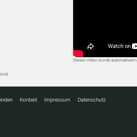
Dieses Video wurde automatisiert 
.2018
enden
tkatnoK
Impressum
Datenschutz