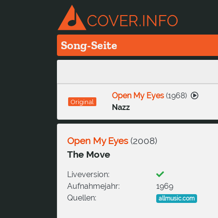
Song-Seite
Open My Eyes
(
1968
)
Original
Nazz
Open My Eyes
(
2008
)
The Move
Liveversion:
Aufnahmejahr:
1969
Quellen:
allmusic.com