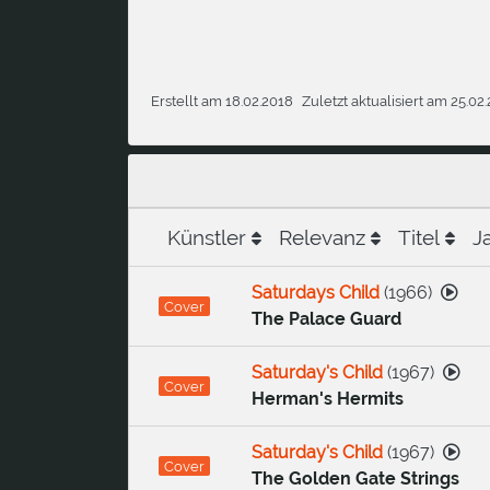
Erstellt am 18.02.2018
Zuletzt aktualisiert am 25.02
Künstler
Relevanz
Titel
J
Saturdays Child
(
1966
)
Cover
The Palace Guard
Saturday's Child
(
1967
)
Cover
Herman's Hermits
Saturday's Child
(
1967
)
Cover
The Golden Gate Strings