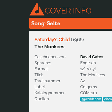
Song-Seite
Saturday's Child
(
1966
)
The Monkees
Geschrieben von:
David Gates
Sprache:
Englisch
Format:
12''-Vinyl
Titel:
The Monkees
Tracknummer:
A2
Label:
Colgems
Katalognummer:
COM-101
Quellen:
45worlds.com
disc