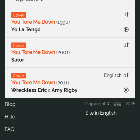
1
Cover
You Tore Me Down
(
1990
)
Yo La Tengo
1
Cover
You Tore Me Down
(
2001
)
Sator
1
Englisch
Cover
You Tore Me Down
(
2011
)
Wreckless Eric
Amy Rigby
&
Blog
Copyright © 1999 -
2026
Site in English
Hilfe
FAQ