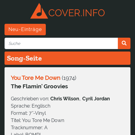
Neu-Einträge
Song-Seite
You Tore Me Down
(
1974
)
The Flamin' Groovies
,
Geschrieben von:
Chris Wilson
Cyril Jordan
Sprache:
Englisch
Format:
7''-Vinyl
Titel:
You Tore Me Down
Tracknummer:
A
Label:
BOMP!