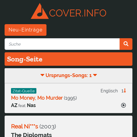
Neu-Einträge
Song-Seite
Ursprungs-Songs: 1
1
Englisch
Zitat-Quelle
Mo Money, Mo Murder
(
1995
)
AZ
Nas
feat.
Real Ni***s
(
2003
)
The Diplomats