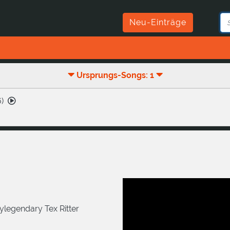
Neu-Einträge
Ursprungs-Songs: 1
6
)
legendary Tex Ritter