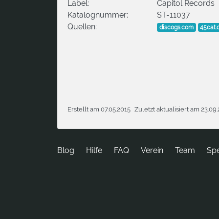
Label:
Capitol Records
Katalognummer:
ST-11037
Quellen:
discogs.com
45cat
Erstellt am 07.05.2015
Zuletzt aktualisiert am 23.09
Blog
Hilfe
FAQ
Verein
Team
Sp