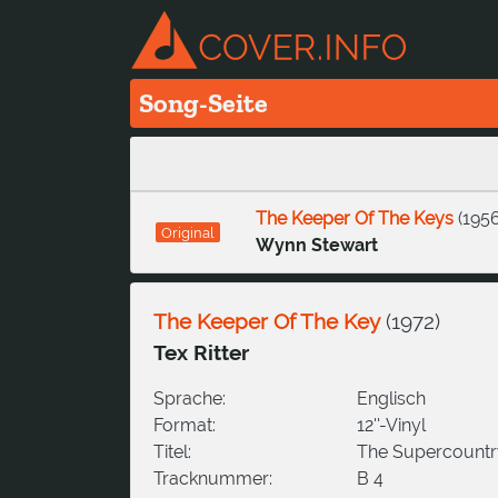
Song-Seite
The Keeper Of The Keys
(
195
Original
Wynn Stewart
The Keeper Of The Key
(
1972
)
Tex Ritter
Sprache:
Englisch
Format:
12''-Vinyl
Titel:
The Supercountry
Tracknummer:
B 4