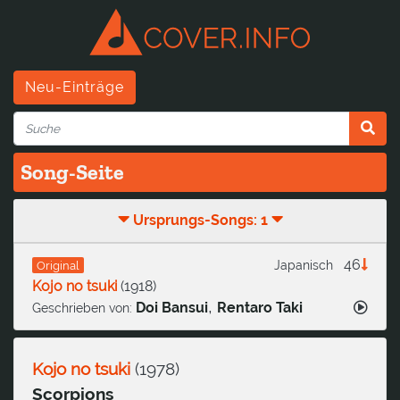
Neu-Einträge
Song-Seite
Ursprungs-Songs: 1
46
Japanisch
Original
Kojo no tsuki
(
1918
)
,
Doi Bansui
Rentaro Taki
Geschrieben von:
Kojo no tsuki
(
1978
)
Scorpions