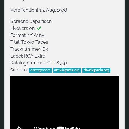
Veröffentlicht 15. Aug. 1978
Sprache:
Japanisch
Liveversion:
Format:
12''-Vinyl
Titel:
Tokyo Tapes
Tracknummer:
D3
Label:
RCA Extra
Katalognummer:
CL 28 331
Quellen:
discogs.com
en.wikipedia.org
de.wikipedia.org