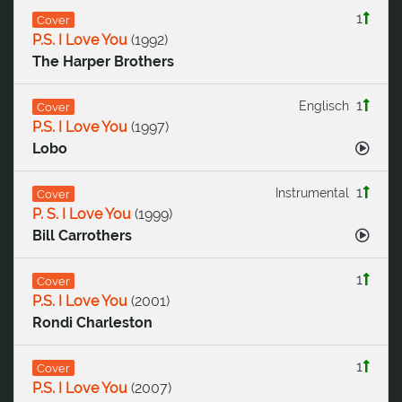
1
Cover
P.S. I Love You
(
1992
)
The Harper Brothers
1
Englisch
Cover
P.S. I Love You
(
1997
)
Lobo
1
Instrumental
Cover
P. S. I Love You
(
1999
)
Bill Carrothers
1
Cover
P.S. I Love You
(
2001
)
Rondi Charleston
1
Cover
P.S. I Love You
(
2007
)