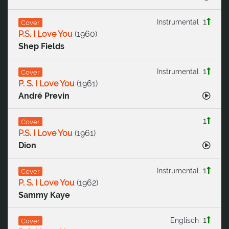
1
Instrumental
Cover
P.S. I Love You
(
1960
)
Shep Fields
1
Instrumental
Cover
P. S. I Love You
(
1961
)
André Previn
1
Cover
P.S. I Love You
(
1961
)
Dion
1
Instrumental
Cover
P. S. I Love You
(
1962
)
Sammy Kaye
1
Englisch
Cover