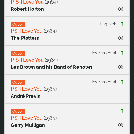
P. S. I Love You
(
1964
)
Robert Horton
1
Englisch
Cover
P.S. I Love You
(
1964
)
The Platters
1
Instrumental
Cover
P. S. I Love You
(
1965
)
Les Brown and his Band of Renown
1
Instrumental
Cover
P.S. I Love You
(
1965
)
André Previn
1
Cover
P.S. I Love You
(
1965
)
Gerry Mulligan