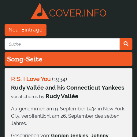
Neu-Einträge
Song-Seite
P. S. I Love You
(
1934
)
Rudy Vallée and his Connecticut Yankees
Rudy Vallée
vocal chorus by
Aufgenommen am 9. September 1934 in New York
City. veröffentlicht am 26. September des selben
Jahres.
,
Geschrieben von:
Gordon Jenkins
Johnny