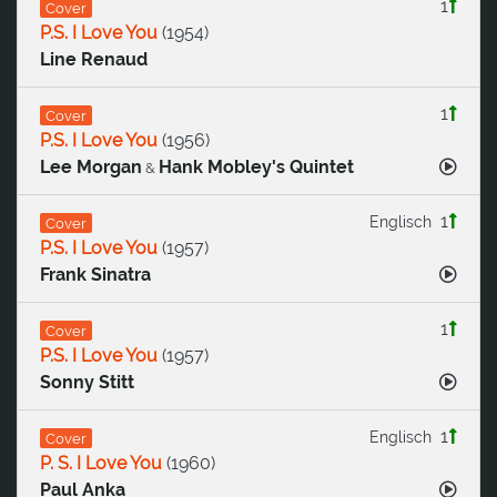
1
Cover
P.S. I Love You
(
1954
)
Line Renaud
1
Cover
P.S. I Love You
(
1956
)
Lee Morgan
Hank Mobley's Quintet
&
1
Englisch
Cover
P.S. I Love You
(
1957
)
Frank Sinatra
1
Cover
P.S. I Love You
(
1957
)
Sonny Stitt
1
Englisch
Cover
P. S. I Love You
(
1960
)
Paul Anka