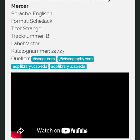
Mercer
Sprache:
Englisch
Format:
Schellack
Titel:
Strange
Tracknummer:
B
Label:
Victor
Katalognummer:
24723
Quellen:
discogs.com
78discography.com
adp.library.ucsb.edu
adp.library.ucsb.edu