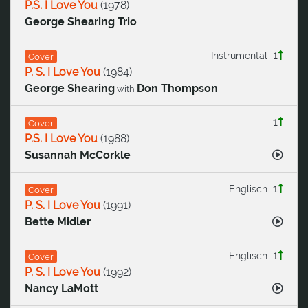
P.S. I Love You
(
1978
)
George Shearing Trio
1
Instrumental
Cover
P. S. I Love You
(
1984
)
George Shearing
Don Thompson
with
1
Cover
P.S. I Love You
(
1988
)
Susannah McCorkle
1
Englisch
Cover
P. S. I Love You
(
1991
)
Bette Midler
1
Englisch
Cover
P. S. I Love You
(
1992
)
Nancy LaMott