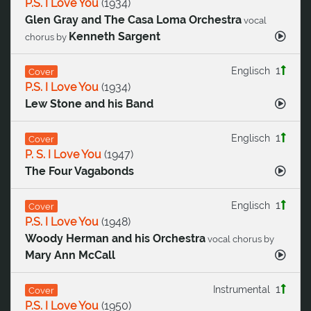
P.S. I Love You
(
1934
)
Glen Gray and The Casa Loma Orchestra
vocal
Kenneth Sargent
chorus by
1
Englisch
Cover
P.S. I Love You
(
1934
)
Lew Stone and his Band
1
Englisch
Cover
P. S. I Love You
(
1947
)
The Four Vagabonds
1
Englisch
Cover
P.S. I Love You
(
1948
)
Woody Herman and his Orchestra
vocal chorus by
Mary Ann McCall
1
Instrumental
Cover
P.S. I Love You
(
1950
)