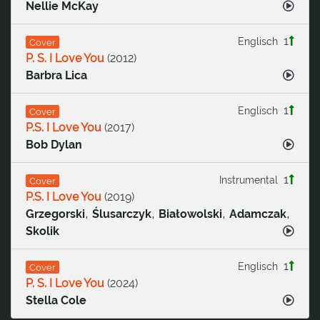
Nellie McKay
1
Englisch
Cover
P. S. I Love You
(
2012
)
Barbra Lica
1
Englisch
Cover
P.S. I Love You
(
2017
)
Bob Dylan
1
Instrumental
Cover
P.S. I Love You
(
2019
)
,
,
,
,
Grzegorski
Ślusarczyk
Białowolski
Adamczak
Skolik
1
Englisch
Cover
P. S. I Love You
(
2024
)
Stella Cole