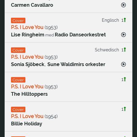
Carmen Cavallaro
1
Englisch
Cover
P.S. I Love You
(
1953
)
Lise Ringheim
Radio Danseorkestret
med
1
Schwedisch
Cover
P.S. I Love You
(
1953
)
,
Sonia Sjöbeck
Sune Waldimirs orkester
1
Cover
P.S. I Love You
(
1953
)
The Hilltoppers
1
Cover
P.S. I Love You
(
1954
)
Billie Holiday