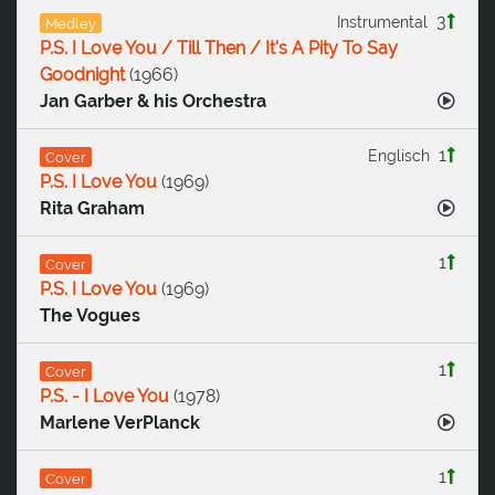
3
Instrumental
Medley
P.S. I Love You / Till Then / It's A Pity To Say
Goodnight
(
1966
)
Jan Garber & his Orchestra
1
Englisch
Cover
P.S. I Love You
(
1969
)
Rita Graham
1
Cover
P.S. I Love You
(
1969
)
The Vogues
1
Cover
P.S. - I Love You
(
1978
)
Marlene VerPlanck
1
Cover