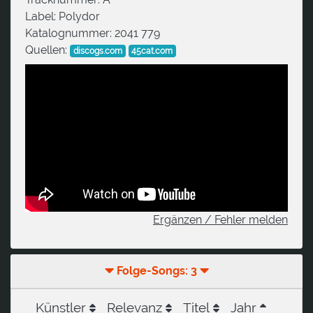
Label:
Polydor
Katalognummer:
2041 779
Quellen:
discogs.com
45cat.com
Ergänzen / Fehler melden
Folge-Songs: 3
Künstler
Relevanz
Titel
Jahr