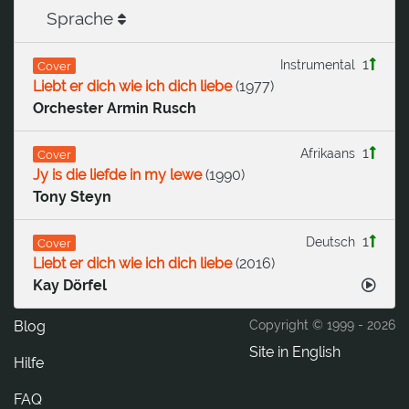
Sprache
1
Instrumental
Cover
Liebt er dich wie ich dich liebe
(
1977
)
Orchester Armin Rusch
1
Afrikaans
Cover
Jy is die liefde in my lewe
(
1990
)
Tony Steyn
1
Deutsch
Cover
Liebt er dich wie ich dich liebe
(
2016
)
Kay Dörfel
Blog
Copyright © 1999 -
2026
Site in English
Hilfe
FAQ