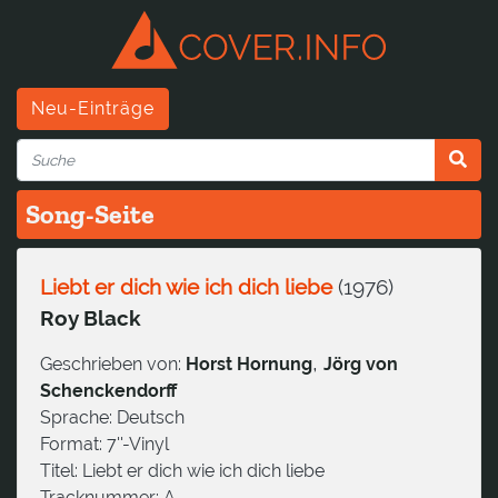
Neu-Einträge
Song-Seite
Liebt er dich wie ich dich liebe
(
1976
)
Roy Black
,
Geschrieben von:
Horst Hornung
Jörg von
Schenckendorff
Sprache:
Deutsch
Format:
7''-Vinyl
Titel:
Liebt er dich wie ich dich liebe
Tracknummer:
A