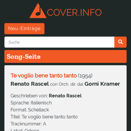
Neu-Einträge
Song-Seite
Te voglio bene tanto tanto
(
1954
)
Renato Rascel
Gorni Kramer
con Orch. dir. dal
Geschrieben von:
Renato Rascel
Sprache:
Italienisch
Format:
Schellack
Titel:
Te voglio bene tanto tanto
Tracknummer:
A
Label:
Odeon