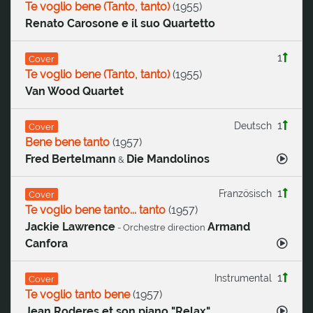
Te voglio bene (Tanto, tanto)
(
1955
)
Renato Carosone e il suo Quartetto
1
Cover
Te voglio bene (Tanto, tanto)
(
1955
)
Van Wood Quartet
1
Deutsch
Cover
Bene bene tanto
(
1957
)
Fred Bertelmann
Die Mandolinos
&
1
Französisch
Cover
Te voglio bene tanto... tanto
(
1957
)
Jackie Lawrence
Armand
- Orchestre direction
Canfora
1
Instrumental
Cover
Te voglio tanto bene
(
1957
)
Jean Roderes et son piano "Relax"