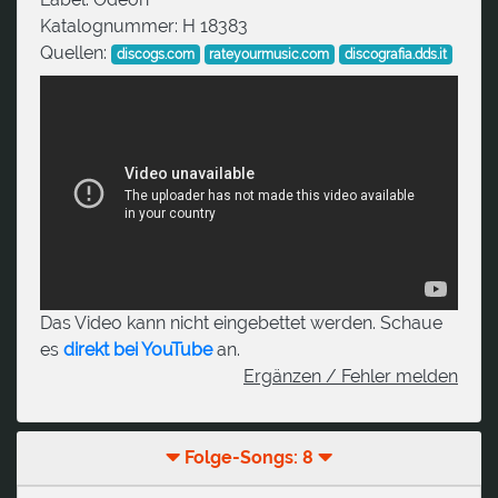
Katalognummer:
H 18383
Quellen:
discogs.com
rateyourmusic.com
discografia.dds.it
Das Video kann nicht eingebettet werden. Schaue
es
direkt bei YouTube
an.
Ergänzen / Fehler melden
Folge-Songs: 8