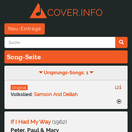
Neu-Einträge
Song-Seite
Ursprungs-Songs: 1
12
Original
Volkslied:
Samson And Delilah
If I Had My Way
(
1962
)
Peter, Paul & Mary