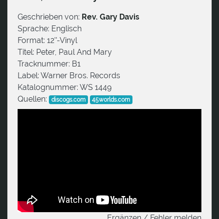
Geschrieben von:
Rev. Gary Davis
Sprache:
Englisch
Format:
12''-Vinyl
Titel:
Peter, Paul And Mary
Tracknummer:
B1
Label:
Warner Bros. Records
Katalognummer:
WS 1449
Quellen:
discogs.com
45worlds.com
Ergänzen / Fehler melden