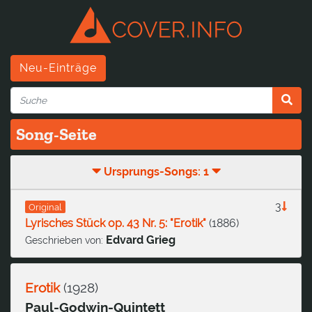
Neu-Einträge
Song-Seite
Ursprungs-Songs: 1
3
Original
Lyrisches Stück op. 43 Nr. 5: "Erotik"
(
1886
)
Edvard Grieg
Geschrieben von:
Erotik
(
1928
)
Paul-Godwin-Quintett