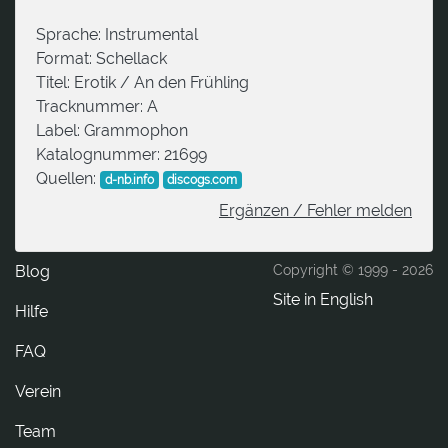
Sprache:
Instrumental
Format:
Schellack
Titel:
Erotik / An den Frühling
Tracknummer:
A
Label:
Grammophon
Katalognummer:
21699
Quellen:
d-nb.info
discogs.com
Ergänzen / Fehler melden
Blog
Copyright © 1999 -
2026
Site in English
Hilfe
FAQ
Verein
Team