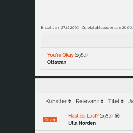
Erstellt am 27.12.2009
Zuletzt aktualisiert am 26.06
You're Okay
(
1980
)
Ottawan
Künstler
Relevanz
Titel
J
Hast du Lust?
(
1980
)
Cover
Ulla Norden