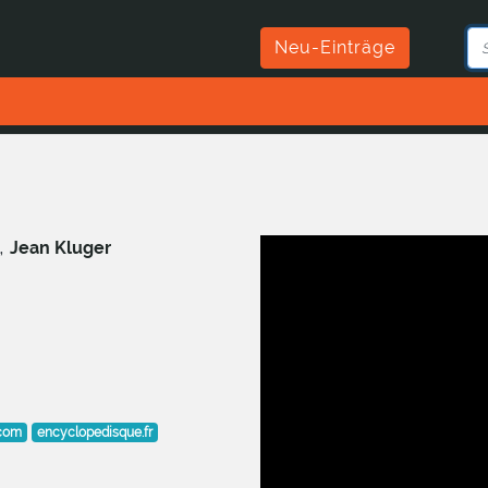
Neu-Einträge
,
Jean Kluger
.com
encyclopedisque.fr