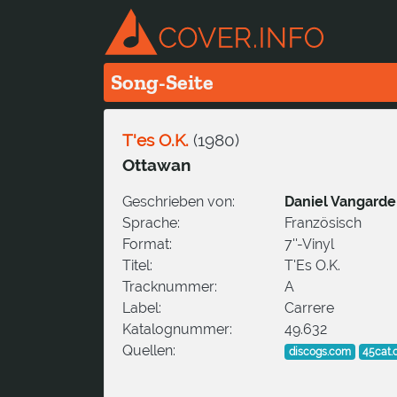
Song-Seite
T'es O.K.
(
1980
)
Ottawan
Geschrieben von:
Daniel Vangarde
Sprache:
Französisch
Format:
7''-Vinyl
Titel:
T'Es O.K.
Tracknummer:
A
Label:
Carrere
Katalognummer:
49.632
Quellen:
discogs.com
45cat