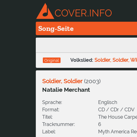
Song-Seite
Volkslied:
Soldier, Soldier, W
Original
Soldier, Soldier
(
2003
)
Natalie Merchant
Sprache:
Englisch
Format:
CD / CDr / CDV
Titel:
The House Carpe
Tracknummer:
6
Label:
Myth America Re