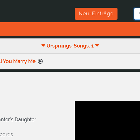
Neu-Einträge
Ursprungs-Songs: 1
ill You Marry Me
nter's Daughter
cords