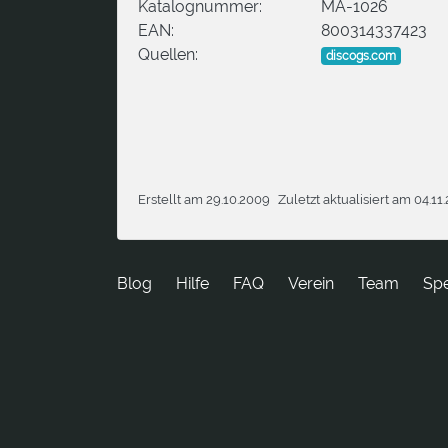
Katalognummer:
MA-1026
EAN:
800314337423
Quellen:
discogs.com
Erstellt am 29.10.2009
Zuletzt aktualisiert am 04.11
Blog
Hilfe
FAQ
Verein
Team
Sp