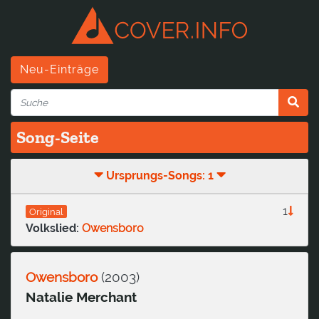
Neu-Einträge
Song-Seite
Ursprungs-Songs: 1
1
Original
Volkslied:
Owensboro
Owensboro
(
2003
)
Natalie Merchant