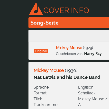
Song-Seite
Mickey Mouse
(
1929
)
Original
Harry Fay
Geschrieben von:
Mickey Mouse
(
1930
)
Nat Lewis and his Dance Band
Sprache:
Englisch
Format:
Schellack
Titel:
Mickey Mouse /
Tracknummer:
A