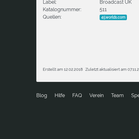
Label:
Broadcast UK
Katalognummer:
511
Quellen:
45worlds.com
Erstellt am 12.02.2018
Zuletzt aktualisiert am 07.11.
Blog
Hilfe
FAQ
Verein
Team
Sp