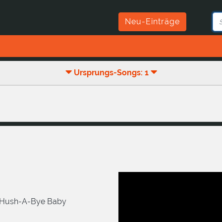
Neu-Einträge
Ursprungs-Songs: 1
 Hush-A-Bye Baby