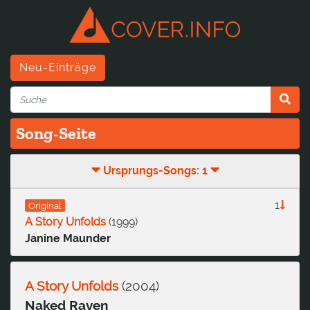
Neu-Einträge
Song-Seite
Ursprungs-Songs: 1
1
Original
A Story Unfolds
(
1999
)
Janine Maunder
A Story Unfolds
(
2004
)
Naked Raven