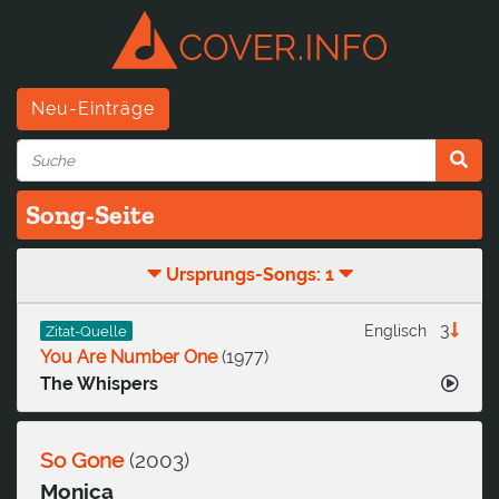
Neu-Einträge
Song-Seite
Ursprungs-Songs: 1
3
Englisch
Zitat-Quelle
You Are Number One
(
1977
)
The Whispers
So Gone
(
2003
)
Monica