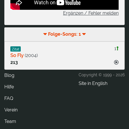
Ergänzen / Fehler melden
Folge-Songs: 1
1
Zitat
So Fly
(
2004
)
213
Blog
Copyright © 1999 -
2026
Site in English
Hilfe
FAQ
Verein
Team