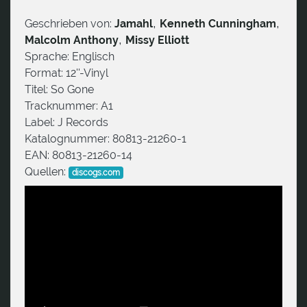
,
,
Geschrieben von:
Jamahl
Kenneth Cunningham
,
Malcolm Anthony
Missy Elliott
Sprache:
Englisch
Format:
12''-Vinyl
Titel:
So Gone
Tracknummer:
A1
Label:
J Records
Katalognummer:
80813-21260-1
EAN:
80813-21260-14
Quellen:
discogs.com