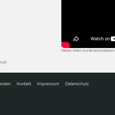
Dieses Video wurde automatisiert 
.2018
enden
tkatnoK
Impressum
Datenschutz