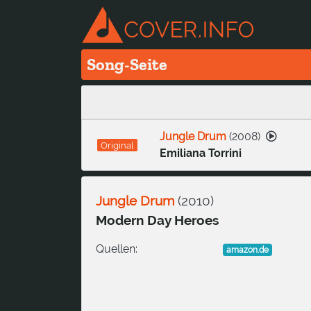
Song-Seite
Jungle Drum
(
2008
)
Original
Emiliana Torrini
Jungle Drum
(
2010
)
Modern Day Heroes
Quellen:
amazon.de