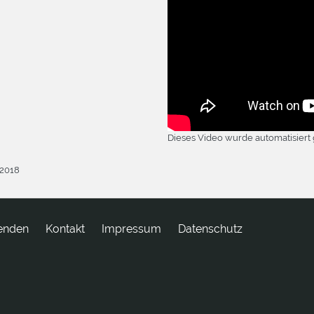
Dieses Video wurde automatisiert 
.2018
enden
tkatnoK
Impressum
Datenschutz