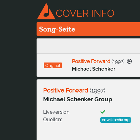
Song-Seite
Positive Forward
(
1992
)
Original
Michael Schenker
Positive Forward
(
1997
)
Michael Schenker Group
Liveversion:
Quellen:
en.wikipedia.org