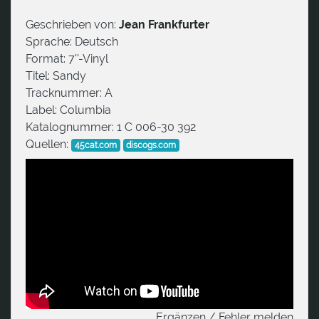
Geschrieben von:
Jean Frankfurter
Sprache:
Deutsch
Format:
7''-Vinyl
Titel:
Sandy
Tracknummer:
A
Label:
Columbia
Katalognummer:
1 C 006-30 392
Quellen:
45cat.com
discogs.com
Ergänzen / Fehler melden