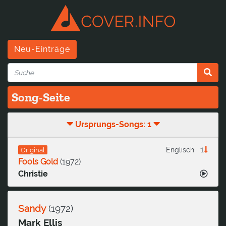
Neu-Einträge
Song-Seite
Ursprungs-Songs: 1
1
Englisch
Original
Fools Gold
(
1972
)
Christie
Sandy
(
1972
)
Mark Ellis