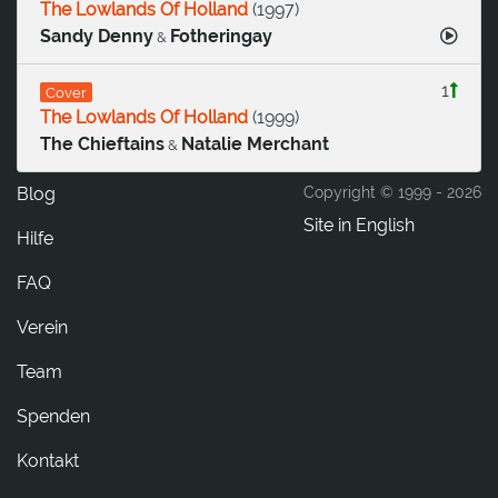
The Lowlands Of Holland
(
1997
)
Sandy Denny
Fotheringay
&
1
Cover
The Lowlands Of Holland
(
1999
)
The Chieftains
Natalie Merchant
&
Blog
Copyright © 1999 -
2026
Site in English
Hilfe
FAQ
Verein
Team
Spenden
tkatnoK