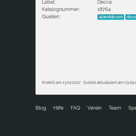
Label:
Decca
Katalognummer:
18764
Quellen:
45worlds.com
disc
Erstellt am 13.02.2017
Zuletzt aktualisiert am 23.09
Blog
Hilfe
FAQ
Verein
Team
Sp