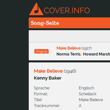
Song-Seite
Make Believe
(
1927
)
Original
,
Norma Terris
Howard Mars
Make Believe
(
1946
)
Kenny Baker
Sprache:
Englisch
Format:
Schellack
Titel:
Make Believe
Tracknummer:
A