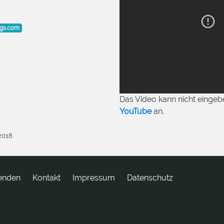
ogs.com
Das Video kann nicht eingeb
YouTube
an.
.2018
enden
tkatnoK
Impressum
Datenschutz