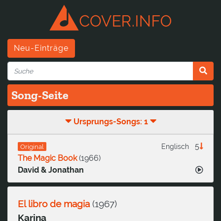
Neu-Einträge
Song-Seite
Ursprungs-Songs: 1
5
Englisch
Original
The Magic Book
(
1966
)
David & Jonathan
El libro de magia
(
1967
)
Karina