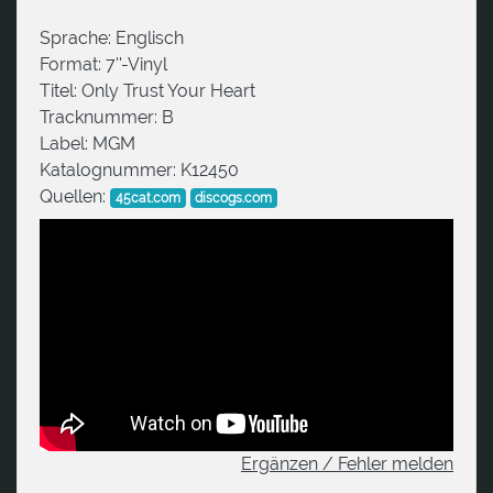
Sprache:
Englisch
Format:
7''-Vinyl
Titel:
Only Trust Your Heart
Tracknummer:
B
Label:
MGM
Katalognummer:
K12450
Quellen:
45cat.com
discogs.com
Ergänzen / Fehler melden