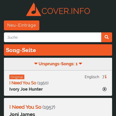
Neu-Einträge
Song-Seite
Ursprungs-Songs: 1
7
Englisch
Original
I Need You So
(
1950
)
Ivory Joe Hunter
I Need You So
(
1957
)
Joni James