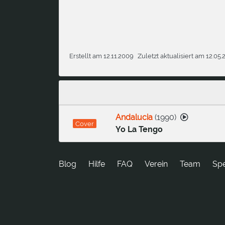
Erstellt am 12.11.2009
Zuletzt aktualisiert am 12.05.
Andalucia
(
1990
)
Cover
Yo La Tengo
Blog
Hilfe
FAQ
Verein
Team
Sp