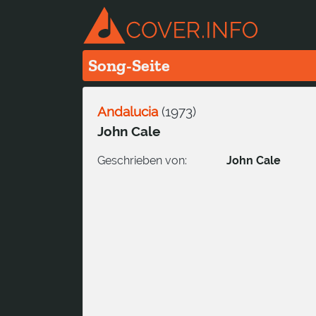
Song-Seite
Andalucia
(
1973
)
John Cale
Geschrieben von:
John Cale