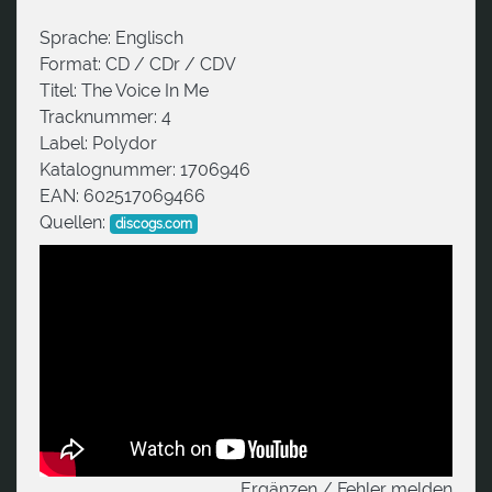
Sprache:
Englisch
Format:
CD / CDr / CDV
Titel:
The Voice In Me
Tracknummer:
4
Label:
Polydor
Katalognummer:
1706946
EAN:
602517069466
Quellen:
discogs.com
Ergänzen / Fehler melden