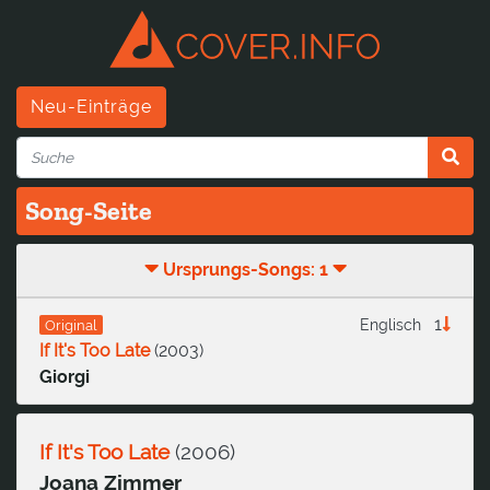
Neu-Einträge
Song-Seite
Ursprungs-Songs: 1
1
Englisch
Original
If It's Too Late
(
2003
)
Giorgi
If It's Too Late
(
2006
)
Joana Zimmer