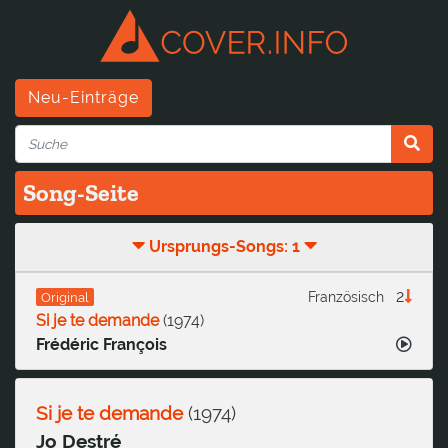
Neu-Einträge
Song-Seite
Ursprungs-Songs: 1
2
Französisch
Original
Si je te demande
(
1974
)
Frédéric François
Si je te demande
(
1974
)
Jo Destré