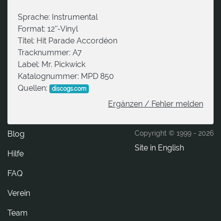
Sprache:
Instrumental
Format:
12''-Vinyl
Titel:
Hit Parade Accordéon
Tracknummer:
A7
Label:
Mr. Pickwick
Katalognummer:
MPD 850
Quellen:
discogs.com
Ergänzen / Fehler melden
Blog
Copyright © 1999 -
2026
Site in English
Hilfe
FAQ
Verein
Team