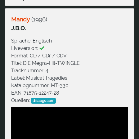
Mandy
(
1996
)
J.B.O.
Sprache:
Englisch
Liveversion:
Format:
CD / CDr / CDV
Titel:
DIE Megra-Hit-TWINGLE
Tracknummer:
4
Label:
Musical Tragedies
Katalognummer:
MT-330
EAN:
71875-12247-28
Quellen:
discogs.com