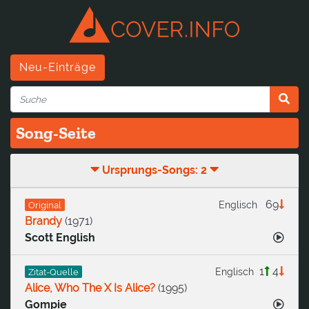
Neu-Einträge
Song-Seite
Ursprungs-Songs: 2
69
Englisch
Original
Brandy
(
1971
)
Scott English
1
4
Englisch
Zitat-Quelle
Alice, Who The X Is Alice?
(
1995
)
Gompie