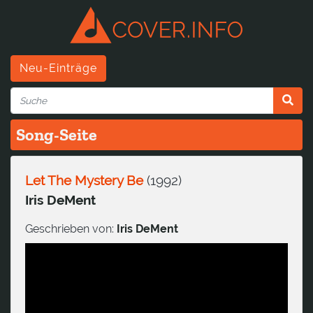
Neu-Einträge
Song-Seite
Let The Mystery Be
(
1992
)
Iris DeMent
Geschrieben von:
Iris DeMent