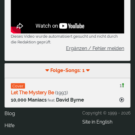
Dieses Video wurde automatisiert gesucht und nicht durch
die Redaktion geprüft.
Ergänzen / Fehler melden
Folge-Songs: 1
1
Cover
Let The Mystery Be
(
1993
)
10,000 Maniacs
David Byrne
feat.
Blog
Copyright © 1999 -
2026
Site in English
Hilfe