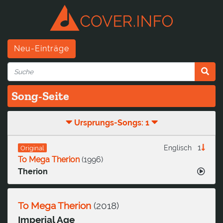
Neu-Einträge
Song-Seite
Ursprungs-Songs: 1
1
Englisch
Original
To Mega Therion
(
1996
)
Therion
To Mega Therion
(
2018
)
Imperial Age