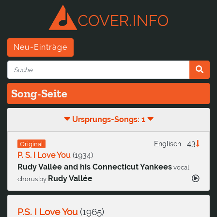
Neu-Einträge
Song-Seite
Ursprungs-Songs: 1
43
Englisch
Original
P. S. I Love You
(
1934
)
Rudy Vallée and his Connecticut Yankees
vocal
Rudy Vallée
chorus by
P.S. I Love You
(
1965
)