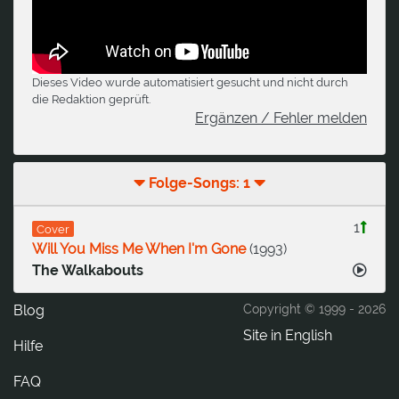
Dieses Video wurde automatisiert gesucht und nicht durch
die Redaktion geprüft.
Ergänzen / Fehler melden
Folge-Songs: 1
1
Cover
Will You Miss Me When I'm Gone
(
1993
)
The Walkabouts
Blog
Copyright © 1999 -
2026
Site in English
Hilfe
FAQ